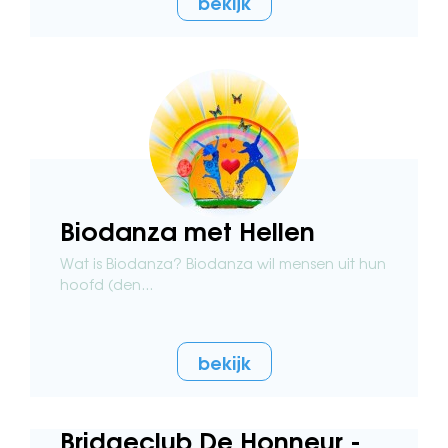
bekijk
Biodanza met Hellen
Wat is Biodanza? Biodanza wil mensen uit hun
hoofd (den...
bekijk
Bridgeclub De Honneur -