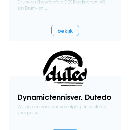
Drum- en Showfanfare DES Doetinchem Wij
zijn Drum- en ...
bekijk
Dynamictennisver. Dutedo
Wij zijn een zaalsportvereniging en spelen 3
keer per w...