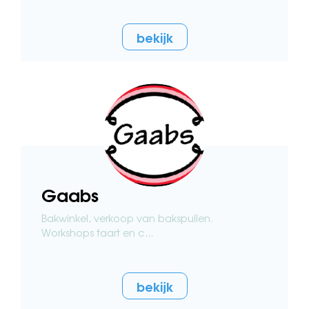
bekijk
Gaabs
Bakwinkel, verkoop van bakspullen.
Workshops taart en c...
bekijk