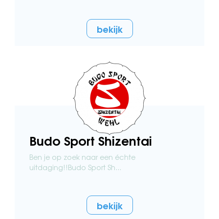
bekijk
Budo Sport Shizentai
Ben je op zoek naar een échte
uitdaging!!Budo Sport Sh...
bekijk