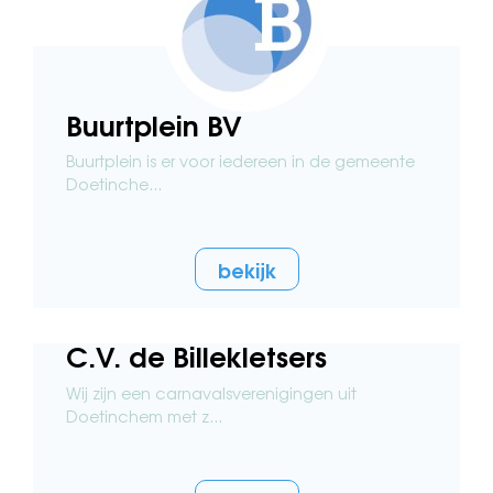
Buurtplein BV
Buurtplein is er voor iedereen in de gemeente
Doetinche...
bekijk
C.V. de Billekletsers
Wij zijn een carnavalsverenigingen uit
Doetinchem met z...