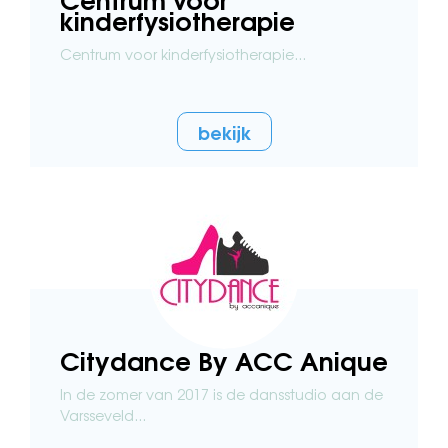
kinderfysiotherapie
Centrum voor kinderfysiotherapie...
bekijk
Citydance By ACC Anique
In de zomer van 2017 is de dansstudio aan de
Varsseveld...