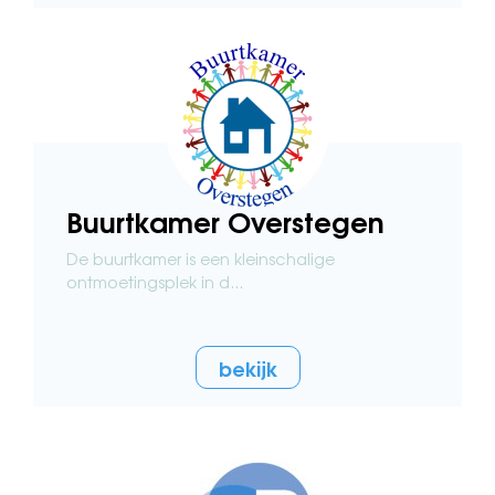
Buurtkamer Overstegen
De buurtkamer is een kleinschalige
ontmoetingsplek in d...
bekijk