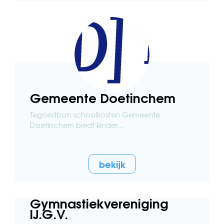
Gemeente Doetinchem
Tegoedbon schoolkosten Gemeente
Doetinchem biedt kinder...
bekijk
Gymnastiekvereniging
IJ.G.V.