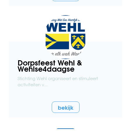
Dorpsfeest Wehl &
Wehlse4daagse
Stichting Wehl organiseert en stimuleert
activiteiten v...
bekijk