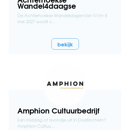
Wandel4daagse
De Achterhoekse WandeldagenVan 5 t/m 8
mei 2027 wordt v...
bekijk
Amphion Cultuurbedrijf
Een middag of avondje uit in Doetinchem?
Amphion Cultuu...