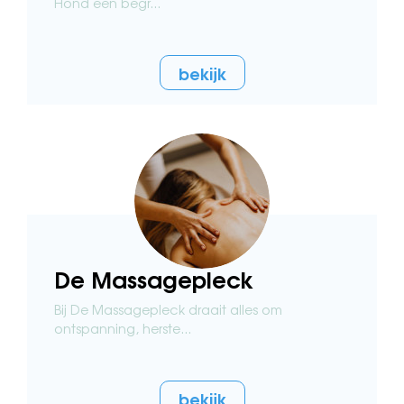
Hond een begr...
bekijk
De Massagepleck
Bij De Massagepleck draait alles om
ontspanning, herste...
bekijk