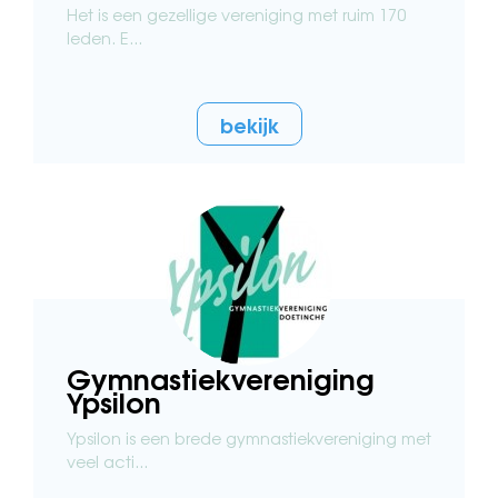
Het is een gezellige vereniging met ruim 170
leden. E...
bekijk
Gymnastiekvereniging
Ypsilon
Ypsilon is een brede gymnastiekvereniging met
veel acti...