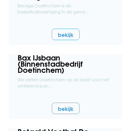
Becege Doetinchem is de
basketballvereniging in de geme...
bekijk
Bax IJsbaan
(Binnenstadbedrijf
Doetinchem)
We zetten Doetinchem op de kaart voor het
winkelend pub...
bekijk