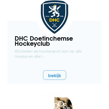
DHC Doetinchemse
Hockeyclub
Wij bieden de hockeysport aan op alle
niveaus en alle l...
bekijk