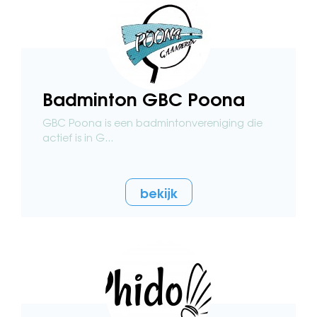
Badminton GBC Poona
GBC Poona is een badmintonvereniging die
actief is in G...
bekijk