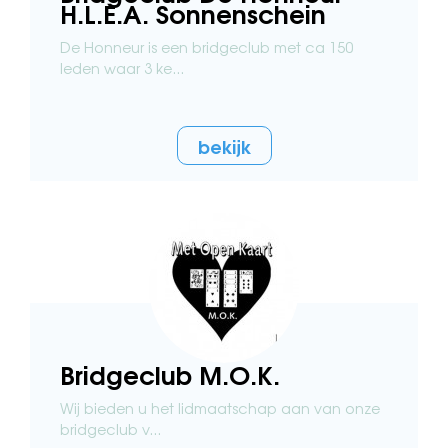
H.L.E.A. Sonnenschein
De Honneur is een bridgeclub met ca 150
leden waar 3 ke...
bekijk
Bridgeclub M.O.K.
Wij bieden u het lidmaatschap aan van onze
bridgeclub v...