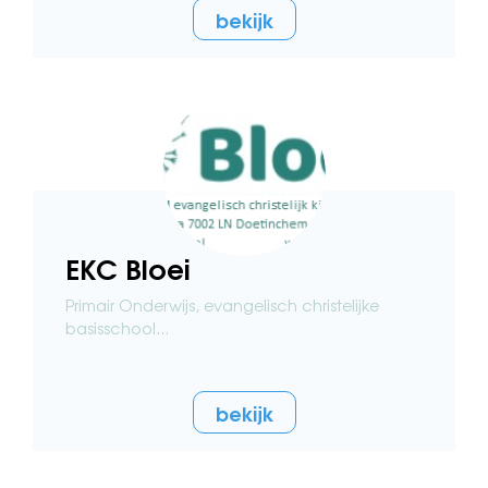
bekijk
EKC Bloei
Primair Onderwijs, evangelisch christelijke
basisschool...
bekijk