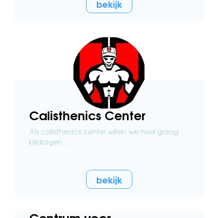
bekijk
Calisthenics Center
Als calisthenics center willen we heel graag
bijdragen ...
bekijk
Centrum voor