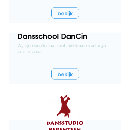
bekijk
Dansschool DanCin
Wij zijn een dansschool, die lessen verzorgd
voor mense...
bekijk