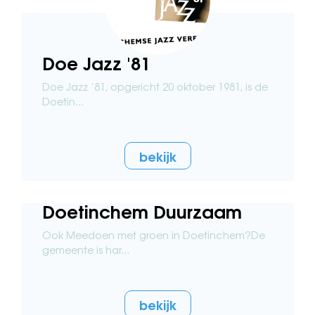
Doe Jazz '81
Doe Jazz ’81, opgericht 20 oktober 1981, is de
Doetin...
bekijk
Doetinchem Duurzaam
Ook Meedoen met groen in Doetinchem?De
gemeente is har...
bekijk