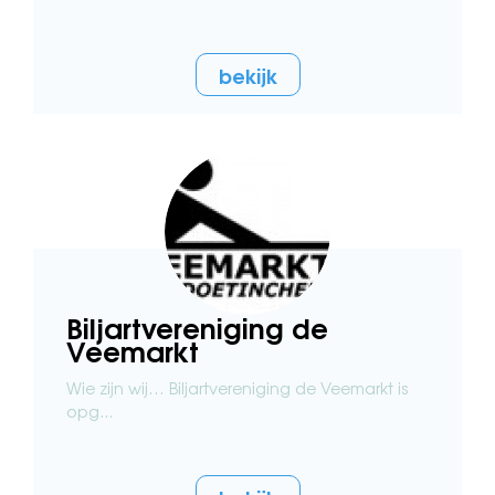
bekijk
Biljartvereniging de
Veemarkt
Wie zijn wij… Biljartvereniging de Veemarkt is
opg...